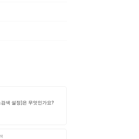
스검색 설정]은 무엇인가요?
색