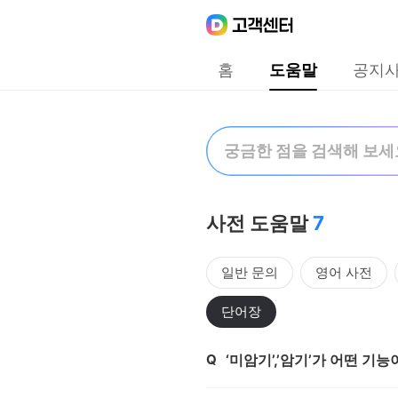
Daum
고객센터
다음 고객센터 메인메뉴
홈
도움말
공지
도움말
검색어 입력폼
사전 도움말
7
일반 문의
영어 사전
단어장
Q
‘미암기’,’암기’가 어떤 기능
제목,