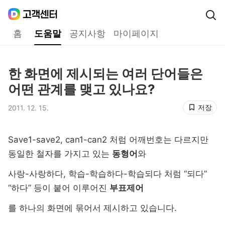
Daum
고객센터
다음 고객센터 메인메뉴
홈
도움말
공지사항
마이페이지
도움말
한 화면에 제시되는 여러 단어들은
제목,
어떤 관계를 맺고 있나요?
저장
2011. 12. 15.
등록일,
Save1-save2, can1-can2
처럼 어깨번호는 다르지만
동일한 철자를 가지고 있는
동형어
와
사랑
-
사랑하다
,
학습
-
학습하다
-
학습되다 처럼
“
되다
”
“
하다
”
등이 붙어 이루어진
부표제어
를 하나의 화면에 묶어서 제시하고 있습니다
.