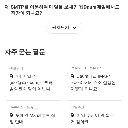
Q
SMTP를 이용하여 메일을 보내면 웹Daum메일에서도
제목,
저장이 되나요?
펼쳐보기
자주 묻는 질문
메일읽기
IMAP/POP3/SMTP
Q
Q
"이 메일은
Daum메일 IMAP/
[xxx@xxx.com]로부터
POP3 서버 주소 설정은
발송된 메일이 아닙니다.
어떻게 하나요?
보낸이 정보가 다를 수 있
으니 유의해주세요."라고
표시되어요.
Daum 스마트 워크
메일수신
Q
Q
도메인 MX 레코드 설
메일 수신이 안 되는
정 안내
거 같아요.