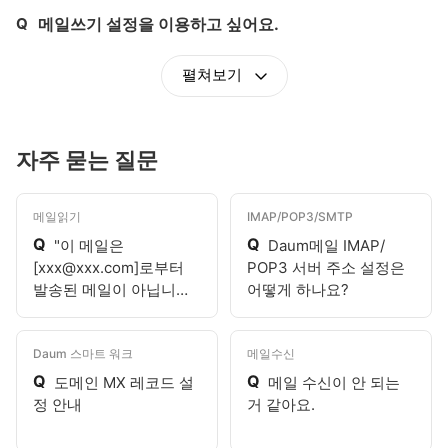
Q
메일쓰기 설정을 이용하고 싶어요.
제목,
펼쳐보기
자주 묻는 질문
메일읽기
IMAP/POP3/SMTP
Q
Q
"이 메일은
Daum메일 IMAP/
[xxx@xxx.com]로부터
POP3 서버 주소 설정은
발송된 메일이 아닙니다.
어떻게 하나요?
보낸이 정보가 다를 수 있
으니 유의해주세요."라고
표시되어요.
Daum 스마트 워크
메일수신
Q
Q
도메인 MX 레코드 설
메일 수신이 안 되는
정 안내
거 같아요.