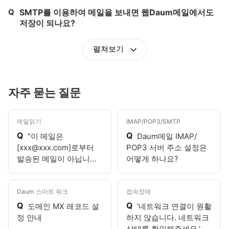
Q
SMTP를 이용하여 메일을 보내면 웹Daum메일에서도
제목,
저장이 되나요?
펼쳐보기
자주 묻는 질문
메일읽기
IMAP/POP3/SMTP
Q
Q
"이 메일은
Daum메일 IMAP/
[xxx@xxx.com]로부터
POP3 서버 주소 설정은
발송된 메일이 아닙니다.
어떻게 하나요?
보낸이 정보가 다를 수 있
으니 유의해주세요."라고
표시되어요.
Daum 스마트 워크
접속장애
Q
Q
도메인 MX 레코드 설
'네트워크 연결이 원활
정 안내
하지 않습니다. 네트워크
상태를 확인해주세요.'라