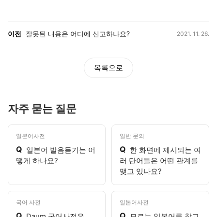
등록일,
이전, 다음 게시글 목록
이전
잘못된 내용은 어디에 신고하나요?
2021. 11. 26.
목록으로
자주 묻는 질문
일본어사전
일반 문의
Q
Q
일본어 발음듣기는 어
한 화면에 제시되는 여
떻게 하나요?
러 단어들은 어떤 관계를
맺고 있나요?
국어 사전
일본어사전
Q
Q
Daum 국어사전은
모르는 일본어를 찾고