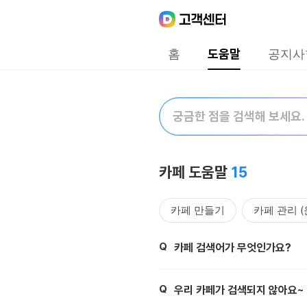
Daum
고객센터
다음 고객센터 메인메뉴
홈
도움말
공지사
도움말
검색어 입력폼
카페 도움말
15
카페 만들기
카페 관리 
글쓰기
카페 쪽지
Q
제목,
카페 검색어가 무엇인가요?
클린카페
모바일웹
Q
제목,
우리 카페가 검색되지 않아요~
카페 수익쉐어