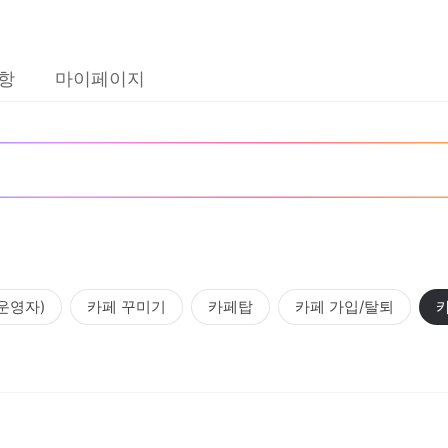
항
마이페이지
(운영자)
카페 꾸미기
카페탑
카페 가입/탈퇴
카페 이용 (회원)
일반이용문의
카페 랭킹
실명인증
모바일앱
카페지기 위임(일반요청)
카페지기 위임(단체,