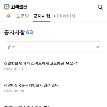
Daum
고객센터
다음 고객센터 메인메뉴
홈
도움말
공지사항
마이페이지
공지사항
공지사항
63
검색
구분,
제목,
간결함을 넘어 더 스마트하게 고도화된 'AI 요약'
2026. 07. 01.
등록일,
구분,
제목,
제9회 전국동시지방선거 검색 안내
2026. 05. 20.
등록일,
구분,
제목,