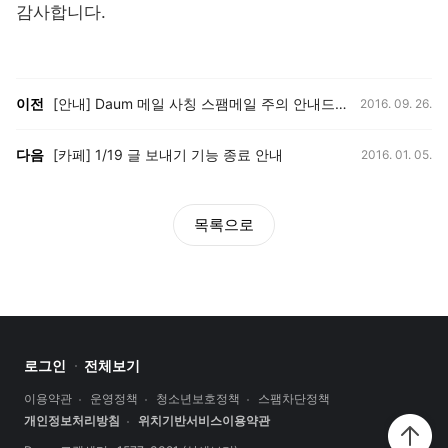
감사합니다.
등록일,
이전, 다음 게시글 목록
이전
[안내] Daum 메일 사칭 스팸메일 주의 안내드립니다.
2016. 09. 26.
등록일,
다음
[카페] 1/19 글 보내기 기능 종료 안내
2016. 01. 05.
목록으로
로그인
전체보기
이용약관
운영정책
청소년보호정책
스팸차단정책
개인정보처리방침
위치기반서비스이용약관