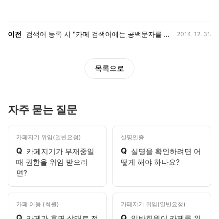
등록일,
이전, 다음 게시글 목록
이전
검색어 등록 시 "카페 검색어에는 공백문자를 사용하실 수 없습니다."라는 메시지가 나타나요.
2014. 12. 31.
목록으로
자주 묻는 질문
카페지기 위임(일반요청)
실명인증
Q
Q
카페지기가 부재중일
실명을 확인하려면 어
때 권한을 위임 받으려
떻게 해야 하나요?
면?
카페 이용 (회원)
카페지기 위임(일반요청)
Q
Q
카페가 휴면 상태로 전
일반회원이 카페를 위