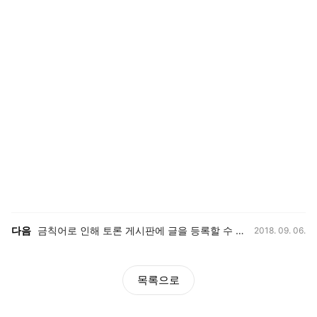
등록일,
이전, 다음 게시글 목록
다음
금칙어로 인해 토론 게시판에 글을 등록할 수 없어요.
2018. 09. 06.
목록으로