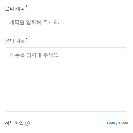
필수
문의 제목
필수
문의 내용
첨부파일
0MB
/
10MB
현재 용량 :
최대 용량 :