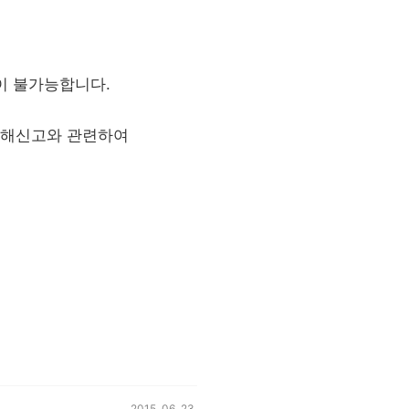
 접속이 불가능합니다.
리침해신고와 관련하여
등록일,
2015. 06. 23.