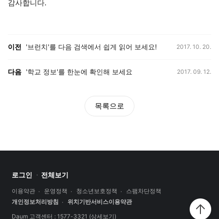
감사합니다.
등록일,
이전, 다음 게시글 목록
이전
'브런치'를 다음 검색에서 쉽게 읽어 보세요!
2017. 10. 20.
등록일,
다음
'학교 정보'를 한눈에 확인해 보세요
2017. 09. 12.
목록으로
로그인
전체보기
이용약관
운영정책
청소년보호정책
스팸차단정책
개인정보처리방침
위치기반서비스이용약관
Daum 고객센터 : 1577-3321
(상세보기)