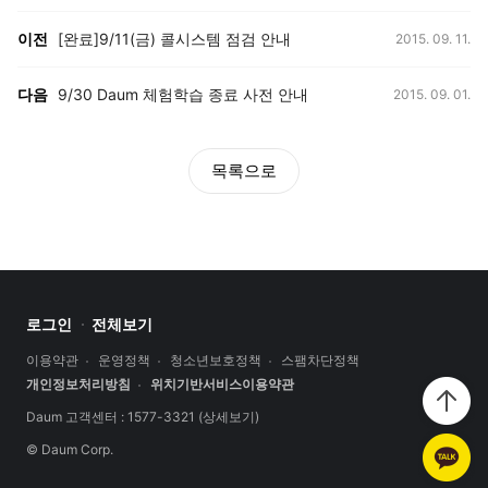
등록일,
이전, 다음 게시글 목록
이전
[완료]9/11(금) 콜시스템 점검 안내
2015. 09. 11.
등록일,
다음
9/30 Daum 체험학습 종료 사전 안내
2015. 09. 01.
목록으로
로그인
전체보기
이용약관
운영정책
청소년보호정책
스팸차단정책
개인정보처리방침
위치기반서비스이용약관
Daum 고객센터 : 1577-3321
(상세보기)
© Daum Corp.