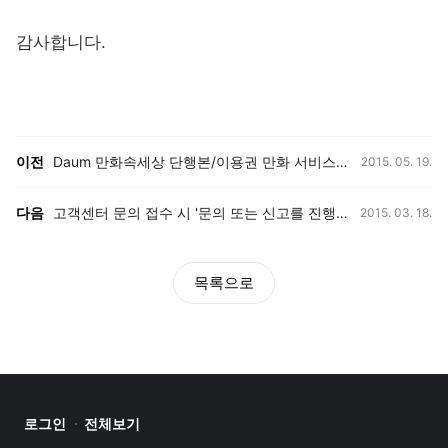
감사합니다.
등록일,
이전, 다음 게시글 목록
이전
Daum 만화속세상 단행본/이용권 만화 서비스 종료 안내
2015. 05. 19.
등록일,
다음
고객센터 문의 접수 시 '문의 또는 신고를 진행할 수 없는 브라우저입니다'라는 메시지가 뜬다면?
2015. 03. 18.
목록으로
로그인
전체보기