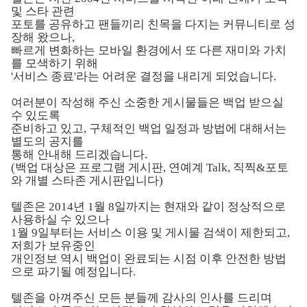
및 스타 관련
포토를 공유하고 팬들끼리 친목을 다지는 커뮤니티로 성
장해 왔으나
,
빠르게 변화하는 모바일 환경에서 또 다른 재미와 가치
를 모색하기 위해
'
서비스 종료
'
라는 어려운 결정을 내리게 되었습니다
.
여러분이 작성해 주신 소중한 게시물들은 백업 받으실
수 있도록
준비하고 있고
,
구체적인 백업 일정과 방법에 대해서는
별도의 공지를
통해 안내해 드리겠습니다
.
(
백업 대상은 프로그램 게시판
,
연예계
Talk,
직찍
&
포토
와 개별 스타존 게시판입니다
)
텔존은
2014
년
1
월
8
일까지는 현재와 같이 정상적으로
사용하실 수 있으나
1
월
9
일부터는 서비스 이용 및 게시물 검색이 제한되고
,
저희가 보유중인
개인정보 역시 백업이 완료되는 시점 이후 안전한 방법
으로 파기될 예정입니다
.
텔존을 아껴주신 모든 분들께 감사의 인사를 드리며