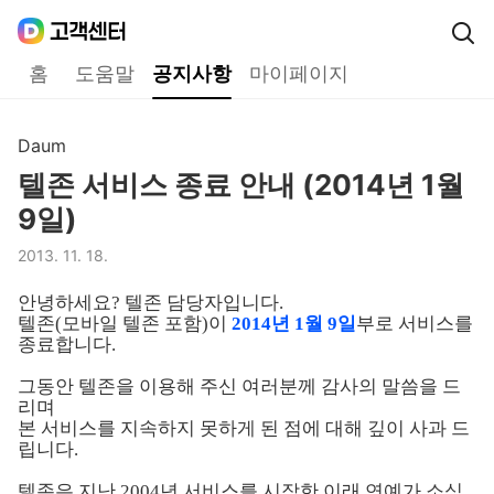
Daum
고객센터
다음 고객센터 메인메뉴
홈
도움말
공지사항
마이페이지
공지사항
Daum
구분,
텔존 서비스 종료 안내 (2014년 1월
제목,
9일)
2013. 11. 18.
등록일,
안녕하세요
?
텔존 담당자입니다
.
텔존
(
모바일 텔존 포함
)
이
2014
년
1
월
9
일
부로 서비스를
종료합니다
.
그동안 텔존을 이용해 주신 여러분께 감사의 말씀을 드
리며
본 서비스를 지속하지 못하게 된 점에 대해 깊이 사과 드
립니다
.
텔존은 지난
2004
년 서비스를 시작한 이래 연예가 소식