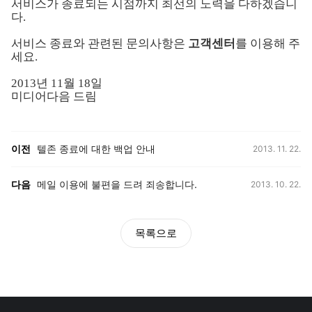
서비스가 종료되는 시점까지 최선의 노력을 다하겠습니
다
.
서비스 종료와 관련된 문의사항은
고객센터
를 이용해 주
세요
.
2013
년
11
월
18
일
미디어다음 드림
등록일,
이전, 다음 게시글 목록
이전
텔존 종료에 대한 백업 안내
2013. 11. 22.
등록일,
다음
메일 이용에 불편을 드려 죄송합니다.
2013. 10. 22.
목록으로