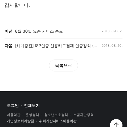
감사합니다.
등록일,
이전, 다음 게시글 목록
이전
8월 30일 요즘 서비스 종료
2013. 09. 02.
등록일,
다음
[캐쉬충전] ISP인증 신용카드결제 인증강화 (8/12~)
2013. 08. 20.
목록으로
로그인
전체보기
이용약관
운영정책
청소년보호정책
스팸차단정책
개인정보처리방침
위치기반서비스이용약관