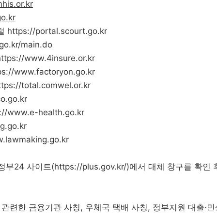
his.or.kr
o.kr
털
https://portal.scourt.go.kr
go.kr/main.do
https://www.4insure.or.kr
ps://www.factoryon.go.kr
ttps://total.comwel.or.kr
co.go.kr
://www.e-health.go.kr
g.go.kr
w.lawmaking.go.kr
정부24 사이트(
https://plus.gov.kr/
)에서 대체 창구를 확인
관련한 금용기관 사칭, 우체국 택배 사칭, 정부지원 대출·