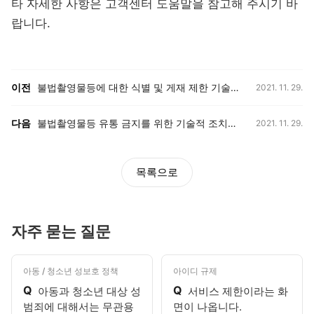
타 자세한 사항은
고객센터 도움말
을 참고해 주시기 바
랍니다.
등록일,
이전, 다음 게시글 목록
이전
불법촬영물등에 대한 식별 및 게재 제한 기술에 대해 설명해 주세요.
2021. 11. 29.
등록일,
다음
불법촬영물등 유통 금지를 위한 기술적 조치는 기존 게시된 게시물에도 소급적용되나요?
2021. 11. 29.
목록으로
자주 묻는 질문
아동 / 청소년 성보호 정책
아이디 규제
Q
Q
아동과 청소년 대상 성
서비스 제한이라는 화
범죄에 대해서는 무관용
면이 나옵니다.